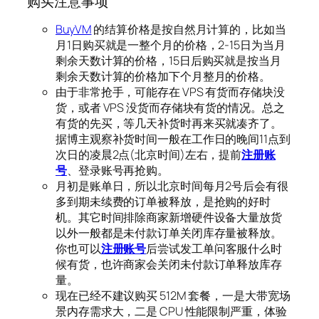
购买注意事项
BuyVM
的结算价格是按自然月计算的，比如当
月1日购买就是一整个月的价格，2-15日为当月
剩余天数计算的价格，15日后购买就是按当月
剩余天数计算的价格加下个月整月的价格。
由于非常抢手，可能存在 VPS 有货而存储块没
货，或者 VPS 没货而存储块有货的情况。总之
有货的先买，等几天补货时再来买就凑齐了。
据博主观察补货时间一般在工作日的晚间11点到
次日的凌晨2点(北京时间)左右，提前
注册账
号
、登录账号再抢购。
月初是账单日，所以北京时间每月2号后会有很
多到期未续费的订单被释放，是抢购的好时
机。其它时间排除商家新增硬件设备大量放货
以外一般都是未付款订单关闭库存量被释放。
你也可以
注册账号
后尝试发工单问客服什么时
候有货，也许商家会关闭未付款订单释放库存
量。
现在已经不建议购买 512M 套餐，一是大带宽场
景内存需求大，二是 CPU 性能限制严重，体验