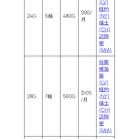
(LV)
纽约
$90/
24G
6核
480G
(NY)
月
瑞士
(CH)
迈阿
密
(MIA)
拉斯
维加
斯
(LV)
纽约
$105
28G
7核
560G
(NY)
/月
瑞士
(CH)
迈阿
密
(MIA)