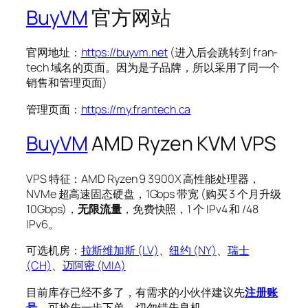
BuyVM
官方网站
官网地址：
https://buyvm.net
(进入后会跳转到 fran­
tech 域名的页面。因为是子品牌，所以采用了同一个
销售和管理页面)
管理页面：
https://my.frantech.ca
BuyVM
AMD Ryzen KVM VPS
VPS 特征：AMD Ryzen 9 3900X 高性能处理器，
NVMe 超高速固态硬盘，1Gbps 带宽 (购买 3 个月升级
10Gbps)，
无限流量
，免费快照，1 个 IPv4 和 /48
IPv6。
可选机房：
拉斯维加斯 (LV)
、
纽约 (NY)
、
瑞士
(CH)
、
迈阿密 (MIA)
目前库存已经不多了，有需求的小伙伴建议先
注册账
号
，可抢先一步下单，切勿错失良机。