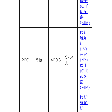
瑞士
(CH)
迈阿
密
(MIA)
拉斯
维加
斯
(LV)
纽约
$75/
20G
5核
400G
(NY)
月
瑞士
(CH)
迈阿
密
(MIA)
拉斯
维加
斯