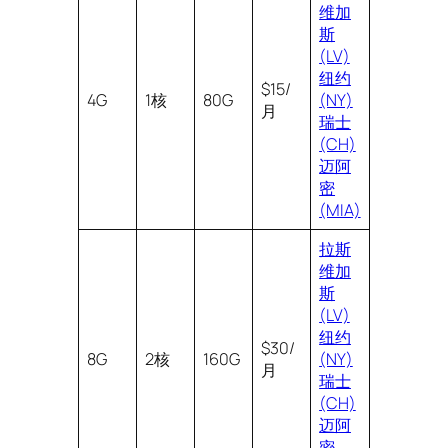
维加
斯
(LV)
纽约
$15/
4G
1核
80G
(NY)
月
瑞士
(CH)
迈阿
密
(MIA)
拉斯
维加
斯
(LV)
纽约
$30/
8G
2核
160G
(NY)
月
瑞士
(CH)
迈阿
密