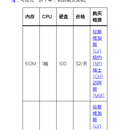
购买
内存
CPU
硬盘
价格
链接
拉斯
维加
斯
(LV)
纽约
512M
1核
10G
$2/月
(NY)
瑞士
(CH)
迈阿
密
(MIA)
拉斯
维加
斯
(LV)