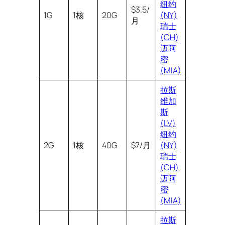
纽约
$3.5/
1G
1核
20G
(NY)
月
瑞士
(CH)
迈阿
密
(MIA)
拉斯
维加
斯
(LV)
纽约
2G
1核
40G
$7/月
(NY)
瑞士
(CH)
迈阿
密
(MIA)
拉斯