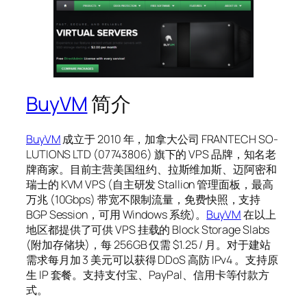
BuyVM
简介
BuyVM
成立于 2010 年，加拿大公司 FRAN­TECH SO­
LU­TIONS LTD (07743806) 旗下的 VPS 品牌，知名老
牌商家。目前主营美国纽约、拉斯维加斯、迈阿密和
瑞士的 KVM VPS (自主研发 Stal­lion 管理面板，最高
万兆 (10Gbps) 带宽不限制流量，免费快照，支持
BGP Ses­sion，可用 Win­dows 系统)。
BuyVM
在以上
地区都提供了可供 VPS 挂载的 Block Stor­age Slabs
(附加存储块)，每 256GB 仅需 $1.25 / 月。对于建站
需求每月加 3 美元可以获得 DDoS 高防 IPv4 。支持原
生 IP 套餐。支持支付宝、Pay­Pal、信用卡等付款方
式。