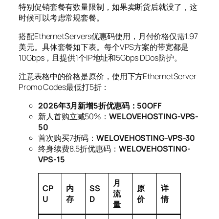
特别促销套餐有数量限制，如果卖断货后就没了，这
时候可以考虑常规套餐。
搭配EthernetServers优惠码使用，月付价格仅需1.97
美元。具体套餐如下表。每个VPS方案的带宽都是
10Gbps，且提供1个IP地址和5Gbps DDos防护。
注意表格中的价格是原价，使用下方EthernetServer
Promo Codes最低打5折：
2026年3月新增5折优惠码：50OFF
新人首购立减50%：
WELOVEHOSTING-VPS-
50
首次购买7折码：
WELOVEHOSTING-VPS-30
终身续费8.5折优惠码：
WELOVEHOSTING-
VPS-15
月
CP
内
SS
原
详
流
U
存
D
价
情
量