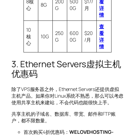
8核
200
500
$17/
看
8G
心
G
0G
月
详
情
查
10
250
600
$20
看
核
10G
G
0G
/月
详
心
情
3. Ethernet Servers虚拟主机
优惠码
除了VPS服务器之外，Ethernet Servers还提供虚拟
主机产品。如果你对Linux系统不熟悉，那么可以考虑
使用共享主机来建站，不会代码也能很快上手。
共享主机的子域名、数据库、带宽、邮件和FTP账
户，都不限数量。
首次购买4折优惠码：
WELOVEHOSTING-