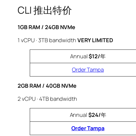
CLI 推出特价
1GB RAM / 24GB NVMe
1 vCPU · 3TB bandwidth
VERY LIMITED
Annual
$12/
年
Order Tampa
2GB RAM / 40GB NVMe
2 vCPU · 4TB bandwidth
Annual
$24/
年
Order Tampa