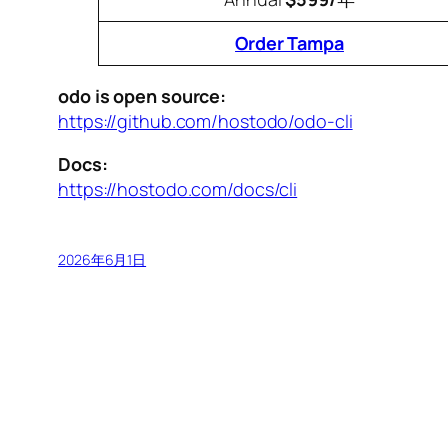
Order Tampa
odo is open source:
https://github.com/hostodo/odo-cli
Docs:
https://hostodo.com/docs/cli
2026年6月1日