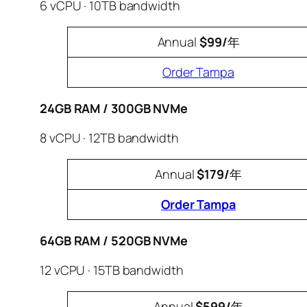
6 vCPU · 10TB bandwidth
Annual
$99/
年
Order Tampa
24GB RAM / 300GB NVMe
8 vCPU · 12TB bandwidth
Annual
$179/
年
Order Tampa
64GB RAM / 520GB NVMe
12 vCPU · 15TB bandwidth
Annual
$599/
年