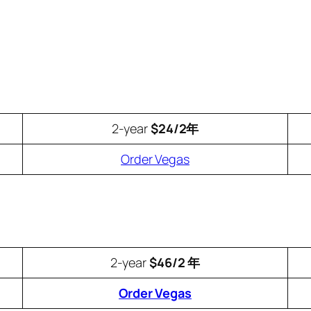
2-year
$24/2年
Order Vegas
2-year
$46/2 年
Order Vegas