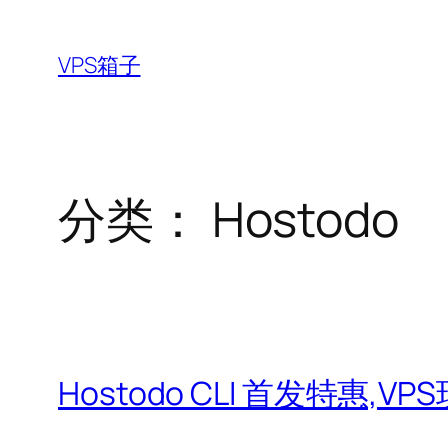
跳
至
VPS箱子
内
容
分类：
Hostodo
Hostodo CLI 首发特惠,