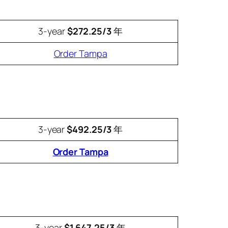
3-year
$272.25/3
年
Order Tampa
3-year
$492.25/3
年
Order Tampa
3-year
$1,647.25/3
年