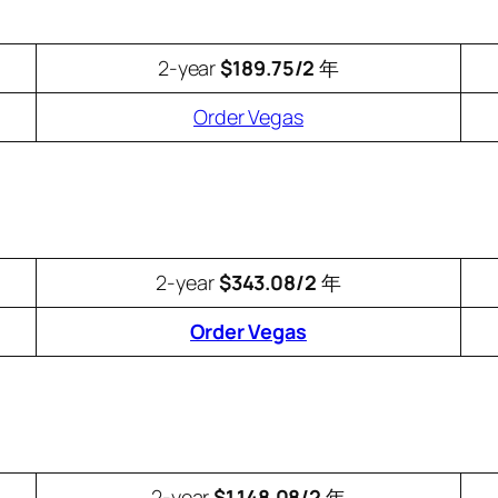
2-year
$189.75/2
年
Order Vegas
2-year
$343.08/2
年
Order Vegas
2-year
$1,148.08/2
年