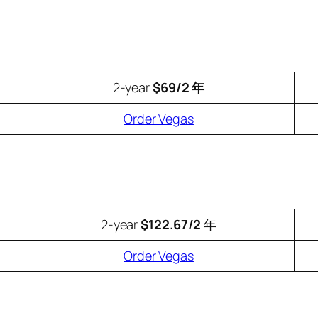
2-year
$69/2 年
Order Vegas
2-year
$122.67/2
年
Order Vegas