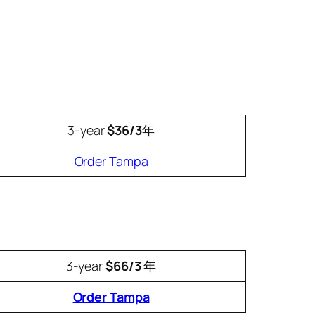
3-year
$36/3
年
Order Tampa
3-year
$66/3
年
Order Tampa