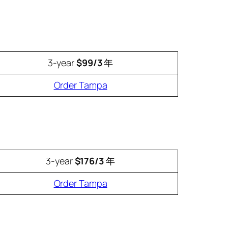
3-year
$99/3
年
Order Tampa
3-year
$176/3
年
Order Tampa