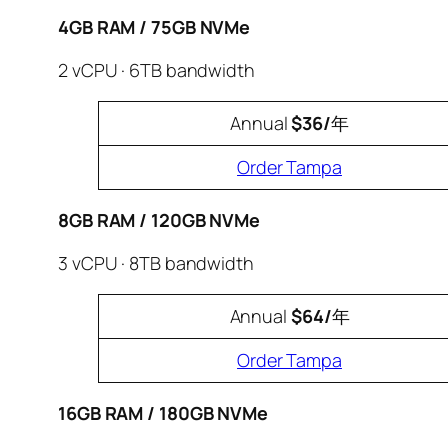
4GB RAM / 75GB NVMe
2 vCPU · 6TB bandwidth
Annual
$36/
年
Order Tampa
8GB RAM / 120GB NVMe
3 vCPU · 8TB bandwidth
Annual
$64/
年
Order Tampa
16GB RAM / 180GB NVMe