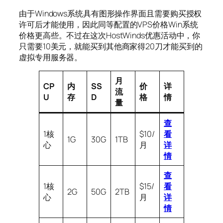
由于Windows系统具有图形操作界面且需要购买授权
许可后才能使用，因此同等配置的VPS价格Win系统
价格更高些。不过在这次HostWinds优惠活动中，你
只需要10美元，就能买到其他商家得20刀才能买到的
虚拟专用服务器。
月
CP
内
SS
价
详
流
U
存
D
格
情
量
查
1核
$10/
看
1G
30G
1TB
心
月
详
情
查
1核
$15/
看
2G
50G
2TB
心
月
详
情