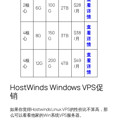
2核
100
$28
看
6G
2TB
心
G
/月
详
情
查
4核
150
$38
看
8G
3TB
心
G
/月
详
情
查
4核
200
$49
看
12G
4TB
心
G
/月
详
情
HostWinds Windows VPS促
销
如果你觉得Hostwinds Linux VPS的性价比不算高，那
么可以看看他家的Win系统VPS服务器。