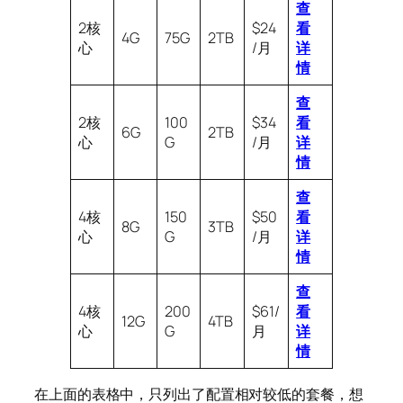
查
2核
$24
看
4G
75G
2TB
心
/月
详
情
查
2核
100
$34
看
6G
2TB
心
G
/月
详
情
查
4核
150
$50
看
8G
3TB
心
G
/月
详
情
查
4核
200
$61/
看
12G
4TB
心
G
月
详
情
在上面的表格中，只列出了配置相对较低的套餐，想