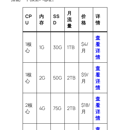
月
CP
内
SS
价
详
流
U
存
D
格
情
量
查
1核
$4/
看
1G
30G
1TB
心
月
详
情
查
1核
$9/
看
2G
50G
2TB
心
月
详
情
查
2核
$18/
看
4G
75G
2TB
心
月
详
情
查