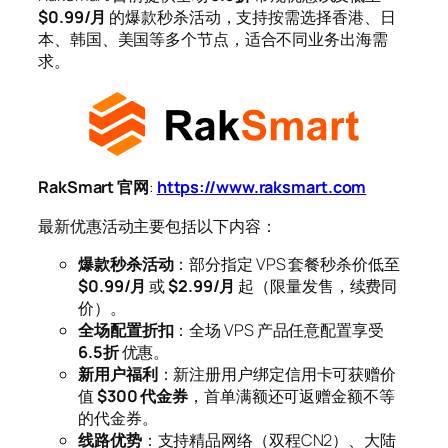
$0.99/月
的爆款秒杀活动，支持按需选择香港、日
本、韩国、美国等多个节点，适合不同业务出海需
求。
RakSmart 官网
:
https://www.raksmart.com
最新优惠活动主要包括以下内容：
爆款秒杀活动
：部分指定 VPS 套餐秒杀价低至
$0.99/月
或
$2.99/月
起（限量发售，续费同
价）。
全场配置折扣
：全场 VPS 产品任意配置享受
6.5折
优惠。
新用户福利
：新注册用户绑定信用卡可获赠价
值
$300 代金券
，首单满额还可返赠金额不等
的代金券。
线路优势
：支持精品网络（双程CN2）、大陆