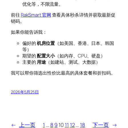
优化等，不限流量。
前往
RakSmart 官网
查看具体秒杀详情并获取最新促
销码。
如果你能告诉我：
偏好的
机房位置
（如美国、香港、日本、韩国
等）
期望的
配置大小
（如内存、CPU、硬盘）
主要的
用途
（如建站、测试、大数据）
我可以帮你筛选出性价比最高的具体套餐和折扣码。
2026年5月25日
←
上一页
1
…
8
9
10
11
12
…
18
下一页
→